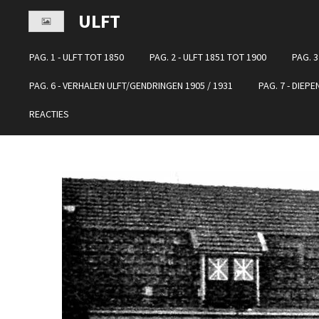
Ga
ULFT
direct
naar
PAG. 1 - ULFT TOT 1850
PAG. 2 - ULFT 1851 TOT 1900
PAG. 3
de
hoofdinhoud
PAG. 6 - VERHALEN ULFT/GENDRINGEN 1905 / 1931
PAG. 7 - DIEP
REACTIES