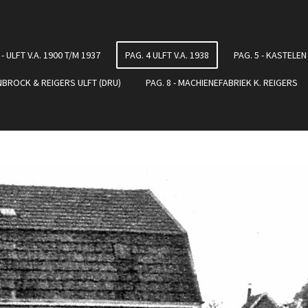
 - ULFT V.A. 1900 T/M 1937
PAG. 4 ULFT V.A. 1938
PAG. 5 - KASTELEN
ENBROCK & REIGERS ULFT (DRU)
PAG. 8 - MACHIENEFABRIEK K. REIGERS