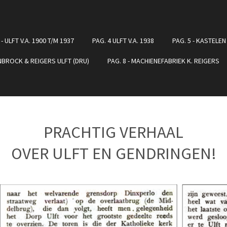
 - ULFT V.A. 1900 T/M 1937
PAG. 4 ULFT V.A. 1938
PAG. 5 - KASTELEN
ENBROCK & REIGERS ULFT (DRU)
PAG. 8 - MACHIENEFABRIEK K. REIGERS
PRACHTIG VERHAAL
OVER ULFT EN GENDRINGEN!