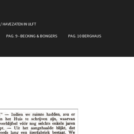
 / HAVEZATEN IN ULFT
PAG. 9 - BECKING & BONGERS
PAG. 10 BERGHAUS