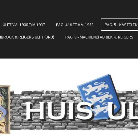
 - ULFT V.A. 1900 T/M 1937
PAG. 4 ULFT V.A. 1938
PAG. 5 - KASTELEN
ENBROCK & REIGERS ULFT (DRU)
PAG. 8 - MACHIENEFABRIEK K. REIGERS