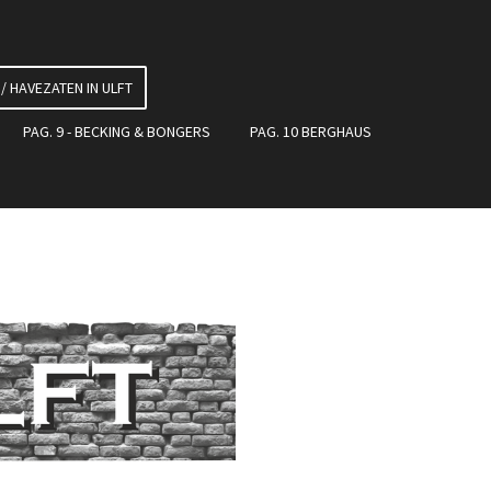
 / HAVEZATEN IN ULFT
PAG. 9 - BECKING & BONGERS
PAG. 10 BERGHAUS