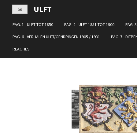
Ga
ULFT
direct
naar
PAG. 1 - ULFT TOT 1850
PAG. 2 - ULFT 1851 TOT 1900
PAG. 3
de
hoofdinhoud
PAG. 6 - VERHALEN ULFT/GENDRINGEN 1905 / 1931
PAG. 7 - DIEP
REACTIES